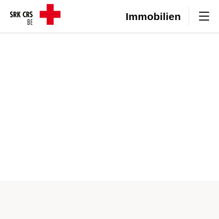
Direkt zum Inhalt
Header/Navigation
Immobilien
Mieten
Vermieten
Über uns
Website SRK Kanton Bern
Zur Übersicht